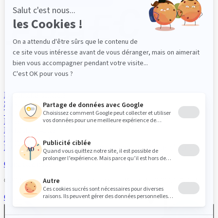
Documents officiels
Services aux entreprises
Travailler à l'EPHEC
Presse
Mentions légales
Politique vie privée
Politique de signalement et de protection des lanceurs d’alerte
Contactez-nous
©2026 EPHEC. Tous droits réservés. BCE : BE 0409.458.972.
Création de site internet :
Une question ? Je suis là pour t’aider ! 🎓