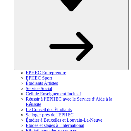
EPHEC Entreprendre
EPHEC Sport
Étudiants Artistes
Service Social
Cellule Enseignement Inclusif
Réussir à l’EPHEC avec le Service d’Aide à la
Réussite
Le Conseil des Étudiants
Se loger près de l'EPHEC
Étudier à Bruxelles et Louvain-La-Neuve
Études et stages à l'international
Bibliothèque des ressources