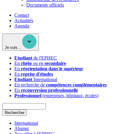
Documents officiels
Contact
Actualités
Agenda
Je suis...
Etudiant
de l'EPHEC
En
rhéto
ou en
secondaire
En
réorientation dans le supérieur
En
reprise d'études
Etudiant
International
En recherche de
compétences complémentaires
En
reconversion professionnelle
Professionnel
(entreprises, hôpitaux, écoles)
Rechercher
International
Alumni
Travailler à l'EPHEC